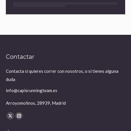
Contactar
Contacta si quieres correr con nosotros, o si tienes alguna
duda
info@capisrunningteam.es
Arroyomolinos, 28939, Madrid
Encuéntranos en:
X
Instagram
página
página