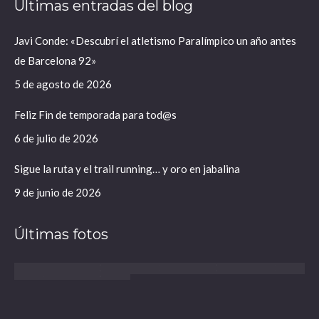
Últimas entradas del blog
se
se
abre
abre
Javi Conde: «Descubrí el atletismo Paralímpico un año antes
en
en
de Barcelona 92»
una
una
ventana
ventana
5 de agosto de 2026
nueva
nueva
Feliz Fin de temporada para tod@s
6 de julio de 2026
Sigue la ruta y el trail running… y oro en jabalina
9 de junio de 2026
Últimas fotos