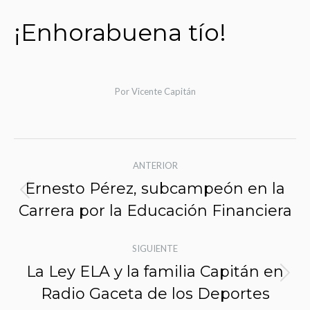
¡Enhorabuena tío!
Por
Vicente Capitán
Navegación
ANTERIOR
de
Ernesto Pérez, subcampeón en la
Entrada
entradas
Carrera por la Educación Financiera
anterior:
SIGUIENTE
La Ley ELA y la familia Capitán en
Siguiente
Radio Gaceta de los Deportes
entrada: