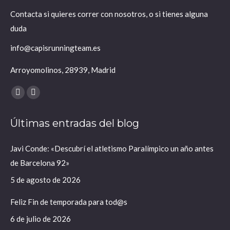
Contacta si quieres correr con nosotros, o si tienes alguna
duda
info@capisrunningteam.es
Arroyomolinos, 28939, Madrid
Encuéntranos en:
X
Instagram
página
página
Últimas entradas del blog
se
se
abre
abre
Javi Conde: «Descubrí el atletismo Paralímpico un año antes
en
en
de Barcelona 92»
una
una
ventana
ventana
5 de agosto de 2026
nueva
nueva
Feliz Fin de temporada para tod@s
6 de julio de 2026