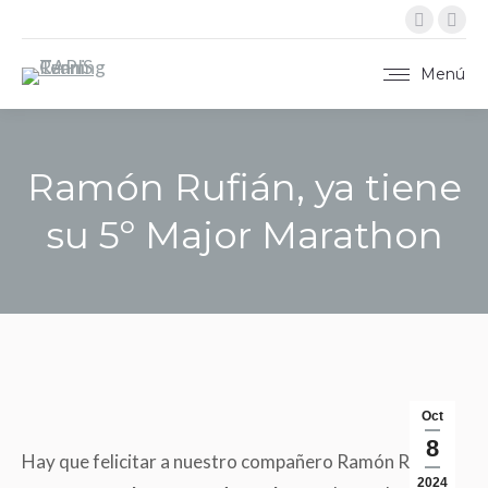
Instag
X
página
pág
se
se
Menú
abre
abr
en
en
una
una
Ramón Rufián, ya tiene
ventan
ven
nueva
nue
su 5º Major Marathon
Estás aquí:
Oct
8
Hay que felicitar a nuestro compañero Ramón Rufián,
2024