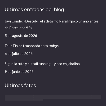
página
página
Últimas entradas del blog
se
se
abre
abre
Javi Conde: «Descubrí el atletismo Paralímpico un año antes
en
en
de Barcelona 92»
una
una
ventana
ventana
5 de agosto de 2026
nueva
nueva
Feliz Fin de temporada para tod@s
6 de julio de 2026
Sigue la ruta y el trail running… y oro en jabalina
9 de junio de 2026
Últimas fotos