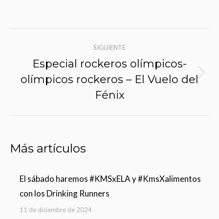
Navegación
SIGUIENTE
de
Especial rockeros olímpicos-
entradas
olímpicos rockeros – El Vuelo del
Siguiente
entrada:
Fénix
Más artículos
El sábado haremos #KMSxELA y #KmsXalimentos
con los Drinking Runners
11 de diciembre de 2024