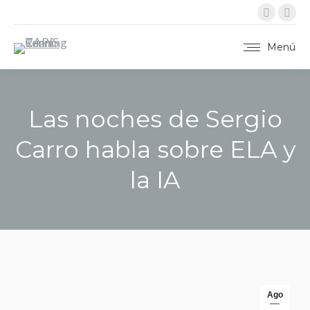
Instag
X
página
pág
se
se
Menú
abre
abr
en
en
una
una
Las noches de Sergio
ventan
ven
nueva
nue
Carro habla sobre ELA y
la IA
Estás aquí:
Ago