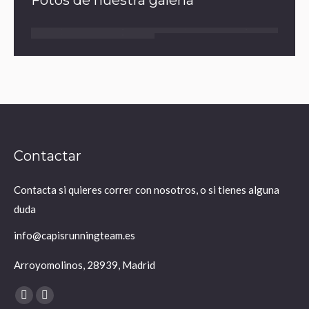
Fotos de nuestra galería
Contactar
Contacta si quieres correr con nosotros, o si tienes alguna
duda
info@capisrunningteam.es
Arroyomolinos, 28939, Madrid
Encuéntranos en:
X
Instagram