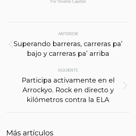
Por
Vicente Capitán
Navegación
ANTERIOR
de
Superando barreras, carreras pa’
Entrada
entradas
bajo y carreras pa’ arriba
anterior:
SIGUIENTE
Participa activamente en el
Arrockyo. Rock en directo y
Siguiente
entrada:
kilómetros contra la ELA
Más artículos