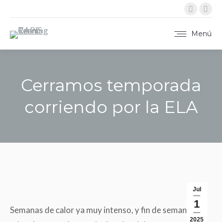
Instag
X
página
pág
se
se
Menú
abre
abr
en
en
una
una
Cerramos temporada
ventan
ven
nueva
nue
corriendo por la ELA
Estás aquí:
Jul
1
Semanas de calor ya muy intenso, y fin de semana
2025