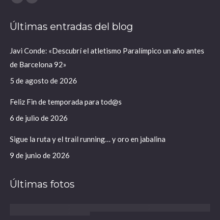
X
Instagram
página
página
Últimas entradas del blog
se
se
abre
abre
Javi Conde: «Descubrí el atletismo Paralímpico un año antes
en
en
de Barcelona 92»
una
una
ventana
ventana
5 de agosto de 2026
nueva
nueva
Feliz Fin de temporada para tod@s
6 de julio de 2026
Sigue la ruta y el trail running… y oro en jabalina
9 de junio de 2026
Últimas fotos