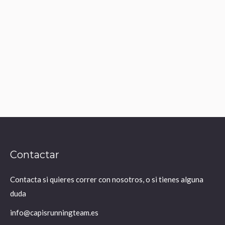
El Cross, la mejor
puesta a punto para
fondistas
Leer más
Contactar
Contacta si quieres correr con nosotros, o si tienes alguna
duda
info@capisrunningteam.es