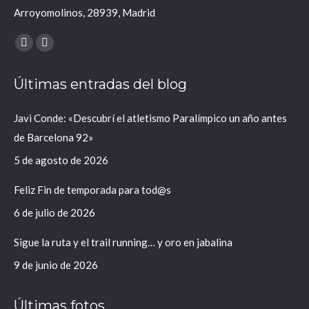
Arroyomolinos, 28939, Madrid
Encuéntranos en:
X
Instagram
página
página
Últimas entradas del blog
se
se
abre
abre
Javi Conde: «Descubrí el atletismo Paralímpico un año antes
en
en
de Barcelona 92»
una
una
ventana
ventana
5 de agosto de 2026
nueva
nueva
Feliz Fin de temporada para tod@s
6 de julio de 2026
Sigue la ruta y el trail running… y oro en jabalina
9 de junio de 2026
Últimas fotos