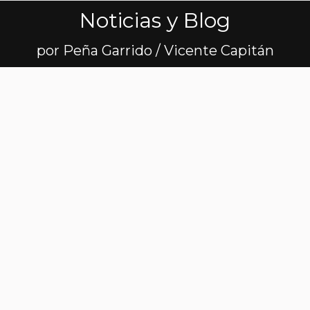
Noticias y Blog
Estás aquí:
por Peña Garrido / Vicente Capitán
Recuperando el
ritmo en enero
Leer más