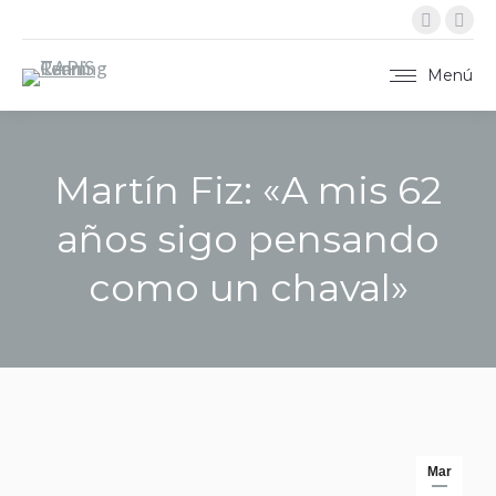
Instag
X
página
pág
se
se
Menú
abre
abr
en
en
una
una
Martín Fiz: «A mis 62
ventan
ven
nueva
nue
años sigo pensando
como un chaval»
Estás aquí:
Mar