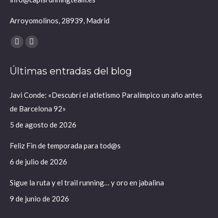
Arroyomolinos, 28939, Madrid
Encuéntranos en:
X
Instagram
página
página
Últimas entradas del blog
se
se
abre
abre
Javi Conde: «Descubrí el atletismo Paralímpico un año antes
en
en
de Barcelona 92»
una
una
ventana
ventana
5 de agosto de 2026
nueva
nueva
Feliz Fin de temporada para tod@s
6 de julio de 2026
Sigue la ruta y el trail running… y oro en jabalina
9 de junio de 2026