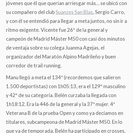
jóvenes que él que querían arriesgar más… se ubicó con
su compañero del club
Suanzes San Blas
, Sergio Carro,
y con él se entendió para llegar a meta juntos, no sin ir a
ritmo exigente. Vicente fue 26º de la general y
campeón de Madrid Máster M50 con casi dos minutos
de ventaja sobre su colega Juanma Agejas, el
organizador del Maratón Alpino Madrileño y buen
corredor de trail running.
Manu llegó a meta el 134º (recordemos que salieron
1.500 deportistas) con 1h05:13, era el 129º masculino
y 42º de su categoría. Belén curzaba la llegada con
1h18:12. Era la 446 de la general y la 37ª mujer. 4ª
Veterana B de la prueba Open y como ya decíamos en
titulares, subcampeona de Madrid Máster M50. En lo
que va de temporada, Belén ha participado en crosses,