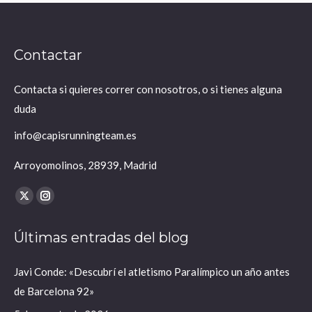
Contactar
Contacta si quieres correr con nosotros, o si tienes alguna
duda
info@capisrunningteam.es
Arroyomolinos, 28939, Madrid
Encuéntranos en:
X
Instagram
página
página
Últimas entradas del blog
se
se
abre
abre
Javi Conde: «Descubrí el atletismo Paralímpico un año antes
en
en
de Barcelona 92»
una
una