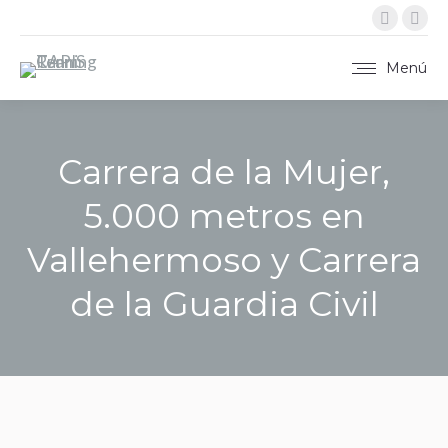
Instag
X
página
pág
se
se
Menú
abre
abr
en
en
una
una
Carrera de la Mujer,
ventan
ven
nueva
nue
5.000 metros en
Vallehermoso y Carrera
de la Guardia Civil
Estás aquí: