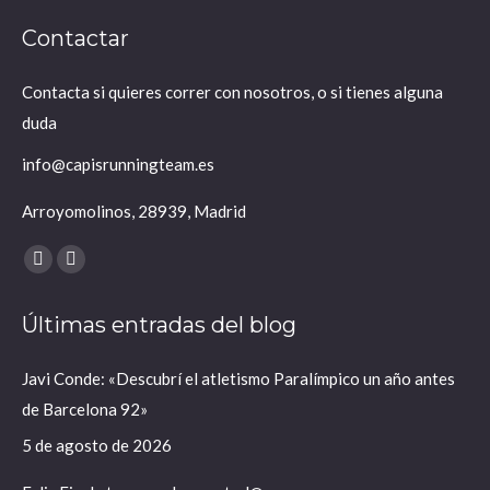
Contactar
Contacta si quieres correr con nosotros, o si tienes alguna
duda
info@capisrunningteam.es
Arroyomolinos, 28939, Madrid
Encuéntranos en:
X
Instagram
página
página
Últimas entradas del blog
se
se
abre
abre
Javi Conde: «Descubrí el atletismo Paralímpico un año antes
en
en
de Barcelona 92»
una
una
ventana
ventana
5 de agosto de 2026
nueva
nueva