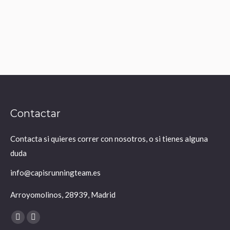
Leer más
Contactar
Contacta si quieres correr con nosotros, o si tienes alguna
duda
info@capisrunningteam.es
Arroyomolinos, 28939, Madrid
Encuéntranos en:
X
Instagram