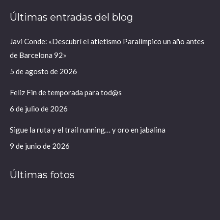
página
página
Últimas entradas del blog
se
se
abre
abre
Javi Conde: «Descubrí el atletismo Paralímpico un año antes
en
en
de Barcelona 92»
una
una
ventana
ventana
5 de agosto de 2026
nueva
nueva
Feliz Fin de temporada para tod@s
6 de julio de 2026
Sigue la ruta y el trail running… y oro en jabalina
9 de junio de 2026
Últimas fotos