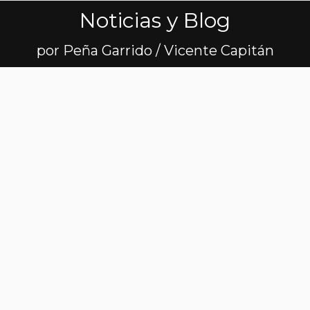
Noticias y Blog
Estás aquí:
por Peña Garrido / Vicente Capitán
Charla sobre
lesiones en
Arroyomolinos