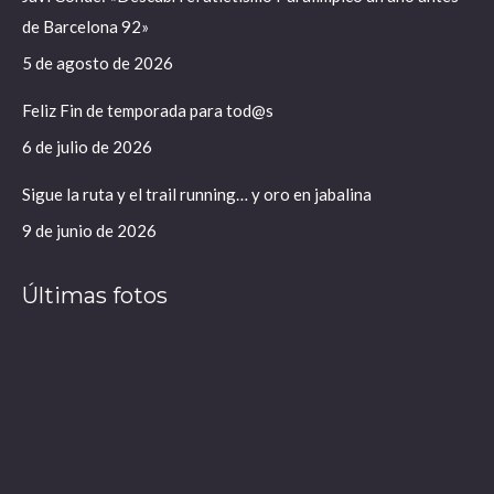
en
en
de Barcelona 92»
una
una
ventana
ventana
5 de agosto de 2026
nueva
nueva
Feliz Fin de temporada para tod@s
6 de julio de 2026
Sigue la ruta y el trail running… y oro en jabalina
9 de junio de 2026
Últimas fotos