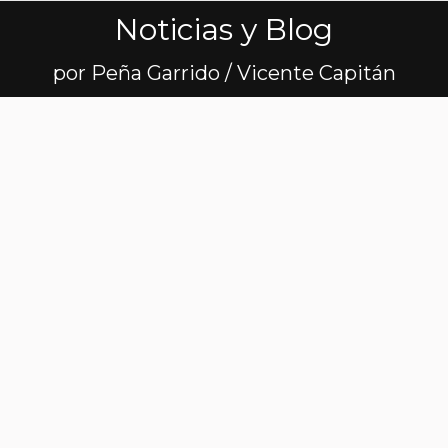
Noticias y Blog
Estás aquí:
por Peña Garrido / Vicente Capitán
Charla sobre
lesiones en
Arroyomolinos