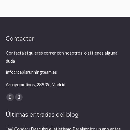
Contactar
Contacta si quieres correr con nosotros, o si tienes alguna
duda
info@capisrunningteam.es
Arroyomolinos, 28939, Madrid
Encuéntranos en:
X
Instagram
página
página
Últimas entradas del blog
se
se
abre
abre
Javi Conde: «Descubrí el atletismo Paralímpico un año antes