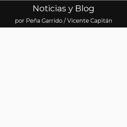
Noticias y Blog
Estás aquí:
por Peña Garrido / Vicente Capitán
Fermín Cacho:
«Todos deberíamos
pedir ayuda cuando