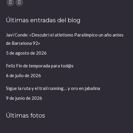
Encuéntranos en:
X
Instagram
página
página
Últimas entradas del blog
se
se
abre
abre
Javi Conde: «Descubrí el atletismo Paralímpico un año antes
en
en
de Barcelona 92»
una
una
ventana
ventana
5 de agosto de 2026
nueva
nueva
Feliz Fin de temporada para tod@s
6 de julio de 2026
Sigue la ruta y el trail running… y oro en jabalina
9 de junio de 2026
Últimas fotos