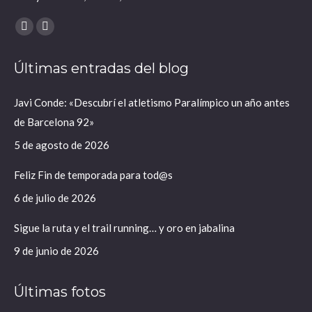
Encuéntranos en:
X
Instagram
página
página
Últimas entradas del blog
se
se
abre
abre
Javi Conde: «Descubrí el atletismo Paralímpico un año antes
en
en
de Barcelona 92»
una
una
ventana
ventana
5 de agosto de 2026
nueva
nueva
Feliz Fin de temporada para tod@s
6 de julio de 2026
Sigue la ruta y el trail running… y oro en jabalina
9 de junio de 2026
Últimas fotos