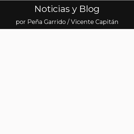
Noticias y Blog
Estás aquí:
por Peña Garrido / Vicente Capitán
Arrancó el Cross en
España, y lo
contamos en