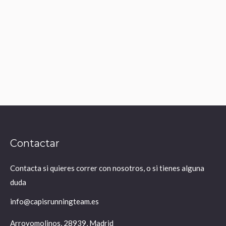
Tablero Deportivo
(RNE)
Leer más
Contactar
Contacta si quieres correr con nosotros, o si tienes alguna
duda
info@capisrunningteam.es
Arroyomolinos, 28939, Madrid