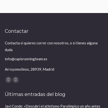
Contactar
Contacta si quieres correr con nosotros, o si tienes alguna
duda
info@capisrunningteam.es
Arroyomolinos, 28939, Madrid
Encuéntranos en:
X
Instagram
página
página
Últimas entradas del blog
se
se
abre
abre
Javi Conde: «Descubrí el atletismo Paralímpico un año antes
en
en