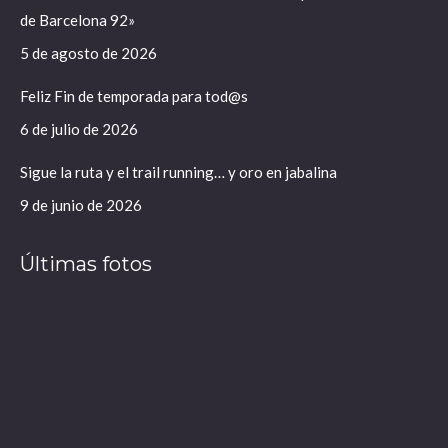
de Barcelona 92»
una
una
ventana
ventana
5 de agosto de 2026
nueva
nueva
Feliz Fin de temporada para tod@s
6 de julio de 2026
Sigue la ruta y el trail running… y oro en jabalina
9 de junio de 2026
Últimas fotos