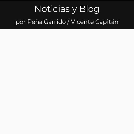
Noticias y Blog
Estás aquí:
por Peña Garrido / Vicente Capitán
15 km para disfrutar
y hacer marca
Leer más